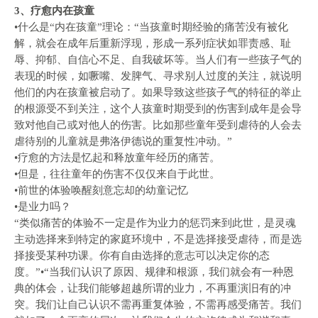
3、疗愈内在孩童
•什么是“内在孩童”理论：“当孩童时期经验的痛苦没有被化
解，就会在成年后重新浮现，形成一系列症状如罪责感、耻
辱、抑郁、自信心不足、自我破坏等。当人们有一些孩子气的
表现的时候，如噘嘴、发脾气、寻求别人过度的关注，就说明
他们的内在孩童被启动了。如果导致这些孩子气的特征的举止
的根源受不到关注，这个人孩童时期受到的伤害到成年是会导
致对他自己或对他人的伤害。比如那些童年受到虐待的人会去
虐待别的儿童就是弗洛伊德说的重复性冲动。”
•疗愈的方法是忆起和释放童年经历的痛苦。
•但是，往往童年的伤害不仅仅来自于此世。
•前世的体验唤醒刻意忘却的幼童记忆
•是业力吗？
“类似痛苦的体验不一定是作为业力的惩罚来到此世，是灵魂
主动选择来到特定的家庭环境中，不是选择接受虐待，而是选
择接受某种功课。你有自由选择的意志可以决定你的态
度。”•“当我们认识了原因、规律和根源，我们就会有一种恩
典的体会，让我们能够超越所谓的业力，不再重演旧有的冲
突。我们让自己认识不需再重复体验，不需再感受痛苦。我们