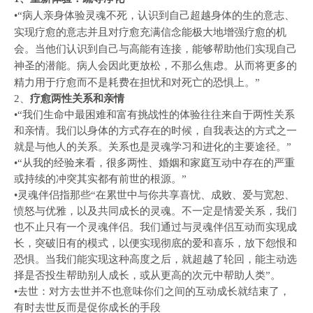
•“病人亲身体验灵魂不死，认识到自己超越身体的生的意志、
实现疗愈的意志并且对疗愈充满信念能极大地增强疗愈的机
会。当他们认识到自己与高能有连接，能够帮助他们实现自己
神圣的潜能。病人会因此更放松，不那么焦虑。从而将更多的
精力用于疗愈而不是耗费在担忧和对死亡的恐惧上。”
​2、
疗愈两性关系和亲情
•“我们生命中最困难和富有挑战性的体验往往来自于两性关系
和亲情。我们以身体的方式存在的时候，自我表达的方式之一
就是与他人的关系。关系也是灵魂学习和进化的主要途径。”
•“从我的经验来看，很多两性、婚姻和家庭互动中存在的严重
或持续的冲突其实都有前世的根源。”
•灵魂伴侣指那些“在累世中与你共享喜忧、成败、爱与宽恕、
愤怒与优雅，以及共同成长的灵魂。不一定是情爱关系，我们
也不止只有一个灵魂伴侣。我们通过与灵魂伴侣互动而实现成
长，突破旧有的模式，以便实现彻底的爱和喜乐，放下怨恨和
恐惧。当我们能实现这种高度之后，就超越了轮回，能主动选
择是否投生帮助别人成长，或从更高的次元中帮助人类”。
•去世：对方去世并不也意味你们之间的互动成长就结束了，
有时去世反而是促你成长的手段