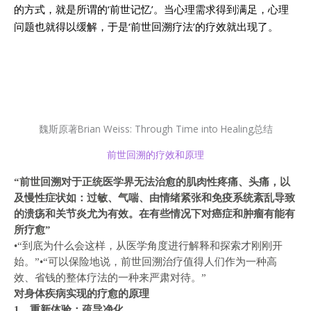
的方式，就是所谓的‘前世记忆’。当心理需求得到满足，心理
问题也就得以缓解，于是‘前世回溯疗法’的疗效就出现了。
魏斯原著Brian Weiss: Through Time into Healing总结
前世回溯的疗效和原理
“前世回溯对于正统医学界无法治愈的肌肉性疼痛、头痛，以
及慢性症状如：过敏、气喘、由情绪紧张和免疫系统紊乱导致
的溃疡和关节炎尤为有效。
在有些情况下对癌症和肿瘤有能有
所疗愈”
•“到底为什么会这样，从医学角度进行解释和探索才刚刚开
始。”
•“可以保险地说，前世回溯治疗值得人们作为一种高
效、省钱的整体疗法的一种来严肃对待。”
对身体疾病实现的疗愈的原理
1、重新体验：疏导净化