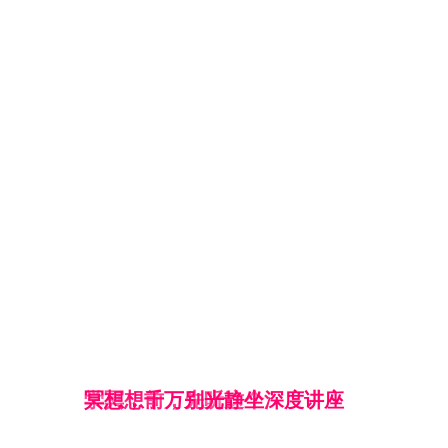
学冥想前，先听这个深度讲座
冥想，千万别光静坐