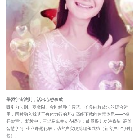
學習宇宙法則，活出心想事成：
吸引力法则、零极限、金刚经种子智慧、圣多纳释放法的综合运
用，同时融入我基于身体力行的基础高维下载的智慧体系——“盛
开智慧”。私教中，三驾马车并架齐驱使：能量提升功法修炼+高维
智慧学习+生命课题化解，助客户实现觉醒和成功（新客户3个月打
包）。