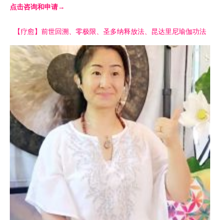
点击咨询和申请→
【疗愈】前世回溯、零极限、圣多纳释放法、昆达里尼瑜伽功法